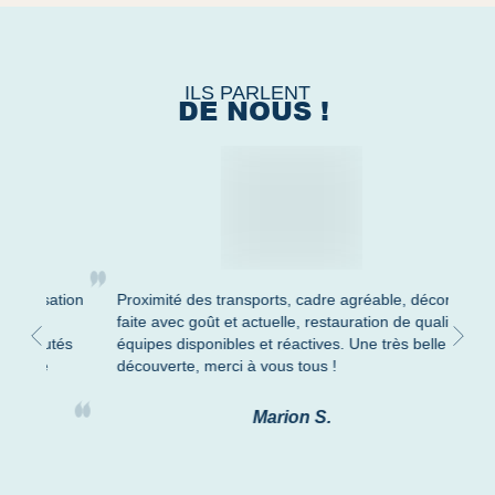
ILS PARLENT
DE NOUS !
sation
Proximité des transports, cadre agréable, décoration
Ac
faite avec goût et actuelle, restauration de qualité,
plu
utés
équipes disponibles et réactives. Une très belle
e
découverte, merci à vous tous !
Marion S.