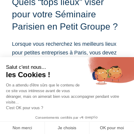
Quels “tops lieux” viser
pour votre Séminaire
Parisien en Petit Groupe ?
Lorsque vous recherchez les meilleurs lieux
pour petites entreprises à Paris, vous devez
raisonner par profil plus que par nom. Cette
méthode vous aide à trouver l’espace
réellement adapté à votre culture d’entreprise.
1) Le top lieu intimiste pour une
équipe de 8 à 15 personnes
Contactez-nous
Ici, vous devez viser un appartement, une
maison ou un espace chaleureux avec salon,